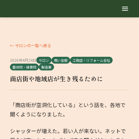
TOP
自己紹介
← サロンの一覧へ戻る
2026年4月24日
サロン
商い全般
工務店・リフォーム会社
サービス内容
整体院・接骨院
製造業
商店街や地域店が生き残るために
地域繁盛診断
セミナー動画
「商店街が空洞化している」という話を、各地で
聞くようになりました。
勉強会
シャッターが増えた。若い人が来ない。ネットで
業種別コラム