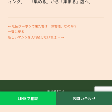
ィング」「『集める』から『集まる』店へ」
← 初回クーポンで来た客は「お客様」なのか？
一覧に戻る
新しいマシンを入れ続けなければ… →
© 望月まもる
LINEで相談
お問い合わせ