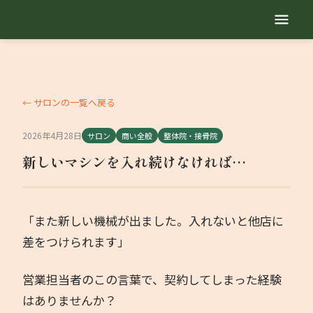
TOP
自己紹介
← サロンの一覧へ戻る
2026年4月28日
サロン
商い全般
整体院・接骨院
サービス内容
新しいマシンを入れ続けなければ…
地域繁盛診断
「また新しい機械が出ました。入れないと他店に
セミナー動画
差をつけられます」
勉強会
営業担当者のこの言葉で、契約してしまった経験
はありませんか？
業種別コラム