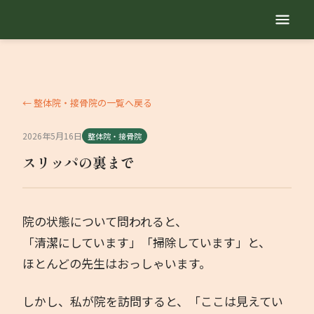
TOP
自己紹介
← 整体院・接骨院の一覧へ戻る
2026年5月16日
整体院・接骨院
サービス内容
スリッパの裏まで
地域繁盛診断
院の状態について問われると、
セミナー動画
「清潔にしています」「掃除しています」と、
ほとんどの先生はおっしゃいます。
勉強会
しかし、私が院を訪問すると、「ここは見えてい
業種別コラム