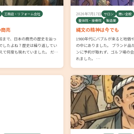
2026年7月17日
工務店・リフォーム会社
サロン
商い全般
整体院・接骨院
製造業
の商売
縄文の精神は今でも
令和まで、日本の商売の歴史を辿っ
1980年代にバブルが来ると地
きでしたよね？歴史は繰り返してい
の中にありました。 ブランド品
えて何度も現れていました。 だ…
ンに予約が取れず、ゴルフ場の
れました。 …