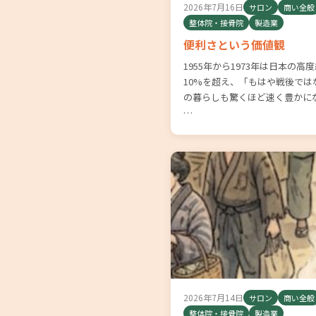
2026年7月16日
サロン
商い全般
整体院・接骨院
製造業
便利さという価値観
1955年から1973年は日本の高
10%を超え、「もはや戦後で
の暮らしも驚くほど速く豊かに
…
2026年7月14日
サロン
商い全般
整体院・接骨院
製造業