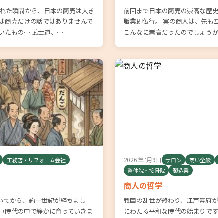
が倒れた瞬間から、日本の商売は大き
前回まで日本の商売の崇高な歴史
れは商売だけの話ではありませんで
職業即仏行。 実の商人は、先も
いたもの… 武士道、…
こんなに崇高だったのでしょうか
2026年7月9日
工務店・リフォーム会社
サロン
商い全般
整体院・接骨院
製造業
商人の哲学
いてから、約一世紀が経ちまし
戦国の乱世が終わり、江戸幕府が開
江戸時代の中で静かに育っていきま
にわたる平和な時代の始まりです