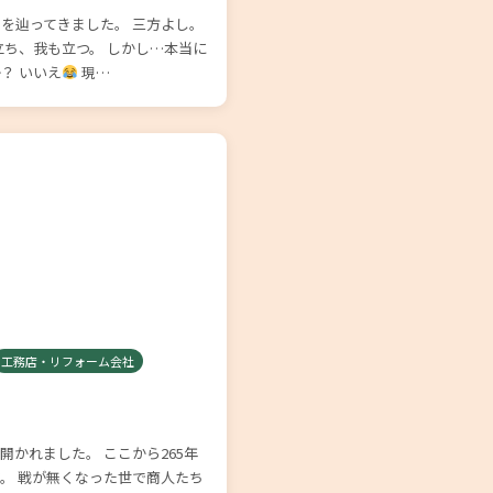
を辿ってきました。 三方よし。
立ち、我も立つ。 しかし…本当に
？ いいえ
現…
工務店・リフォーム会社
かれました。 ここから265年
。 戦が無くなった世で商人たち