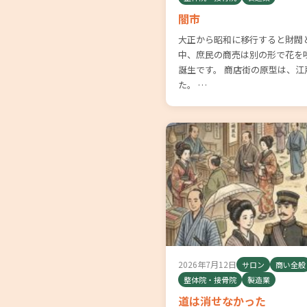
闇市
大正から昭和に移行すると財閥
中、庶民の商売は別の形で花を
誕生です。 商店街の原型は、
た。 …
2026年7月12日
サロン
商い全般
整体院・接骨院
製造業
道は消せなかった