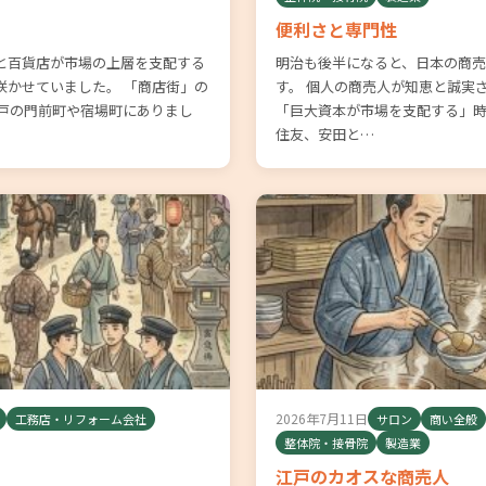
便利さと専門性
と百貨店が市場の上層を支配する
明治も後半になると、日本の商
咲かせていました。 「商店街」の
す。 個人の商売人が知恵と誠実
江戸の門前町や宿場町にありまし
「巨大資本が市場を支配する」時
住友、安田と…
2026年7月11日
工務店・リフォーム会社
サロン
商い全般
整体院・接骨院
製造業
江戸のカオスな商売人