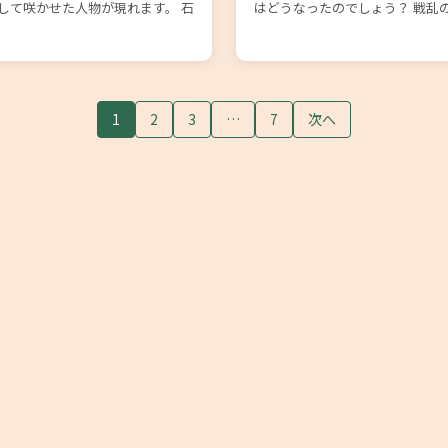
して咲かせた人物が現れます。 石
はどうなったのでしょう？ 戦乱
1
2
3
…
7
次へ
© 望月まもる