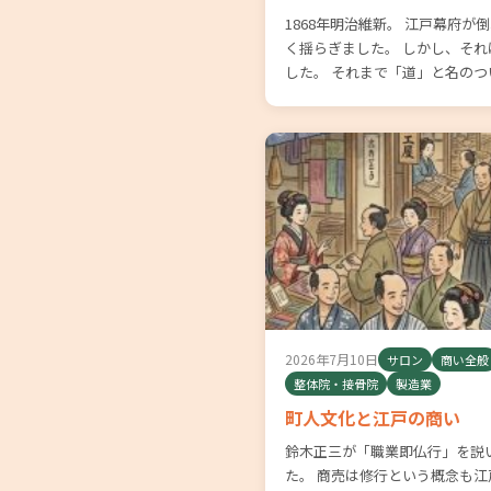
1868年明治維新。 江戸幕府
く揺らぎました。 しかし、そ
した。 それまで「道」と名のつ
2026年7月10日
サロン
商い全般
整体院・接骨院
製造業
町人文化と江戸の商い
鈴木正三が「職業即仏行」を説
た。 商売は修行という概念も