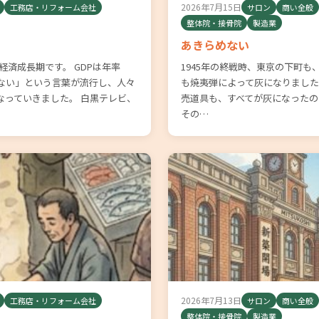
2026年7月15日
工務店・リフォーム会社
サロン
商い全般
整体院・接骨院
製造業
あきらめない
度経済成長期です。 GDPは年率
1945年の終戦時、東京の下町
はない」という言葉が流行し、人々
も焼夷弾によって灰になりました
なっていきました。 白黒テレビ、
売道具も、すべてが灰になったの
その…
2026年7月13日
工務店・リフォーム会社
サロン
商い全般
整体院・接骨院
製造業