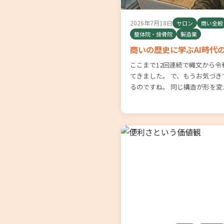
2026年7月18日
サロン
商い全般
整体院・接骨院
製造業
商いの歴史に学ぶAI時代
ここまで12回連続で縄文から
てきました。 で、もうお気づ
るのですね。 同じ構造が形を変