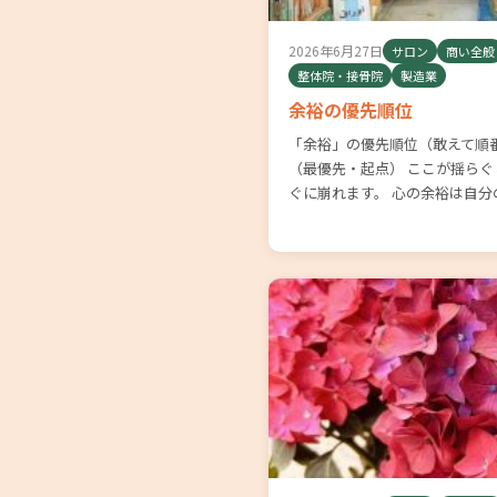
2026年6月27日
サロン
商い全般
整体院・接骨院
製造業
余裕の優先順位
「余裕」の優先順位（敢えて順番
（最優先・起点） ここが揺ら
ぐに崩れます。 心の余裕は自