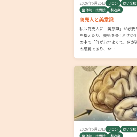
2026年6月25日
サロン
商い全般
整体院・接骨院
製造業
商売人と美意識
私は商売人に「美意識」が必要
を整えたり、美術を楽しむ力だ
の中で「何が心地よくて、何が
の感覚であり、や…
2026年6月23日
サロン
商い全般
整体院・接骨院
製造業