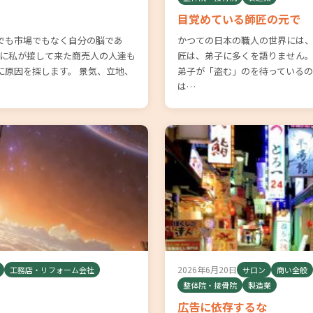
目覚めている師匠の元で
でも市場でもなく自分の脳であ
かつての日本の職人の世界には、
かに私が接して来た商売人の人達も
匠は、弟子に多くを語りません。
に原因を探します。 景気、立地、
弟子が「盗む」のを待っているの
は…
2026年6月20日
工務店・リフォーム会社
サロン
商い全般
整体院・接骨院
製造業
広告に依存するな