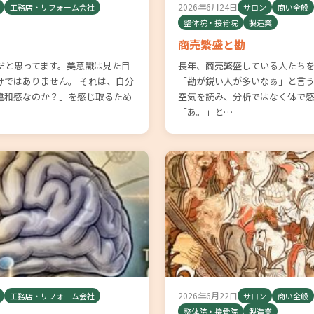
2026年6月24日
工務店・リフォーム会社
サロン
商い全般
整体院・接骨院
製造業
商売繁盛と勘
だと思ってます。美意識は見た目
長年、商売繁盛している人たち
けではありません。 それは、自分
「勘が鋭い人が多いなぁ」と言う
違和感なのか？」を感じ取るため
空気を読み、分析ではなく体で
「あ。」と…
2026年6月22日
工務店・リフォーム会社
サロン
商い全般
整体院・接骨院
製造業