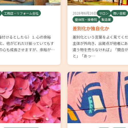
2026年6月26日
工務店・リフォーム会社
サロン
商い全般
整体院・接骨院
製造業
差別化か独自化か
付けるとしたら） 1. 心の余裕
差別化という言葉をよく見てくだ
ぐと、他がどれだけ揃っていてもす
主体が外向き、出発点が他者にあ
分の心も成長させますが、余裕が…
違う物を売らなければ」「競合
と」「あっ…