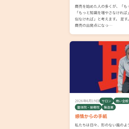
商売を始めた人の多くが、「も
「もっと知識を増やさなければ
似なければ」と考えます。 足
商売の出発点になっ…
2026年6月19日
サロン
商い全般
整体院・接骨院
製造業
感情からの手紙
私たちは日々、形のない風のよ