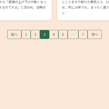
んから「感情の上げ下げが無くなっ
じことをやり続けた商売人と、1
まるのですよ」と言われ、当時は
は、同じ10年でも、まったく違
し…
前へ
1
2
3
4
5
…
7
次へ
© 望月まもる