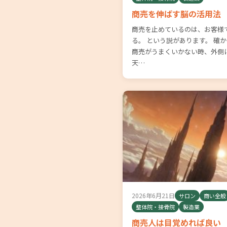
商売を伸ばす脳の活用法
商売を止めているのは、お客様
る。 という説があります。 確
商売がうまくいかない時、外側
天…
2026年6月21日
サロン
商い全般
整体院・接骨院
製造業
商売人は目覚めれば良い