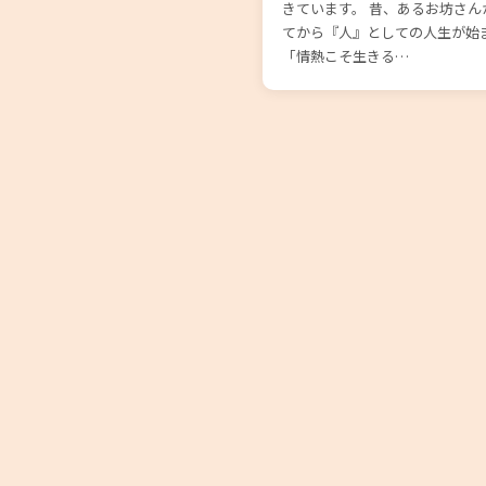
きています。 昔、あるお坊さ
てから『人』としての人生が始
「情熱こそ生きる…
投
稿
の
ペ
ー
ジ
送
り