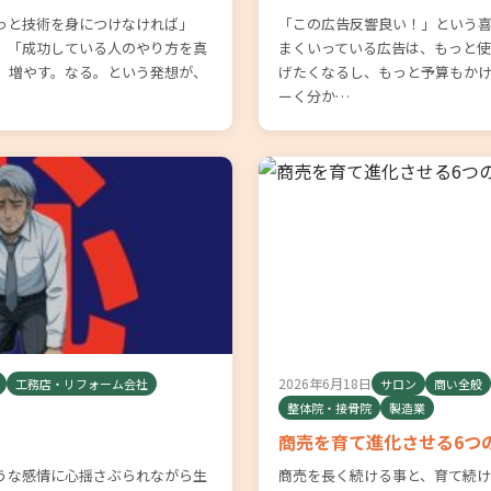
っと技術を身につけなければ」
「この広告反響良い！」という喜
」「成功している人のやり方を真
まくいっている広告は、もっと
す。増やす。なる。という発想が、
げたくなるし、もっと予算もかけ
ーく分か…
2026年6月18日
工務店・リフォーム会社
サロン
商い全般
整体院・接骨院
製造業
商売を育て進化させる6つ
うな感情に心揺さぶられながら生
商売を長く続ける事と、育て続け