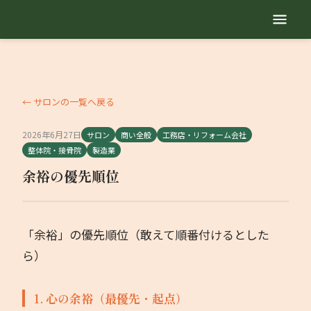
TOP
自己紹介
← サロンの一覧へ戻る
2026年6月27日
サロン
商い全般
工務店・リフォーム会社
サービス内容
整体院・接骨院
製造業
余裕の優先順位
地域繁盛診断
セミナー動画
「余裕」の優先順位（敢えて順番付けるとした
ら）
勉強会
1. 心の余裕（最優先・起点）
業種別コラム