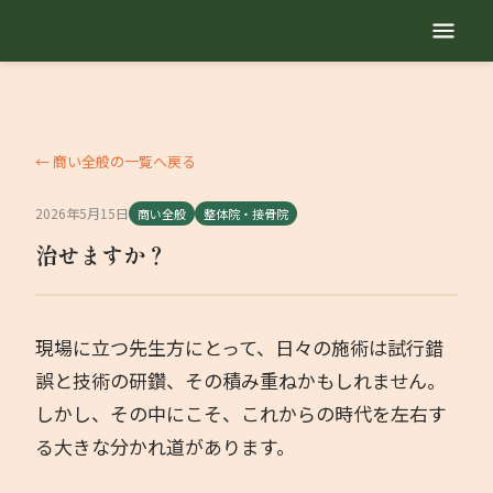
TOP
自己紹介
← 商い全般の一覧へ戻る
2026年5月15日
商い全般
整体院・接骨院
サービス内容
治せますか？
地域繁盛診断
現場に立つ先生方にとって、日々の施術は試行錯
セミナー動画
誤と技術の研鑽、その積み重ねかもしれません。
しかし、その中にこそ、これからの時代を左右す
勉強会
る大きな分かれ道があります。
業種別コラム