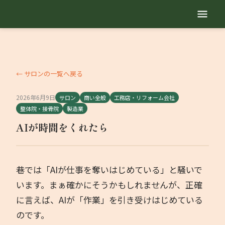
TOP
自己紹介
← サロンの一覧へ戻る
2026年6月9日
サロン
商い全般
工務店・リフォーム会社
サービス内容
整体院・接骨院
製造業
AIが時間をくれたら
地域繁盛診断
セミナー動画
巷では「AIが仕事を奪いはじめている」と騒いで
います。まぁ確かにそうかもしれませんが、正確
勉強会
に言えば、AIが「作業」を引き受けはじめている
のです。
業種別コラム