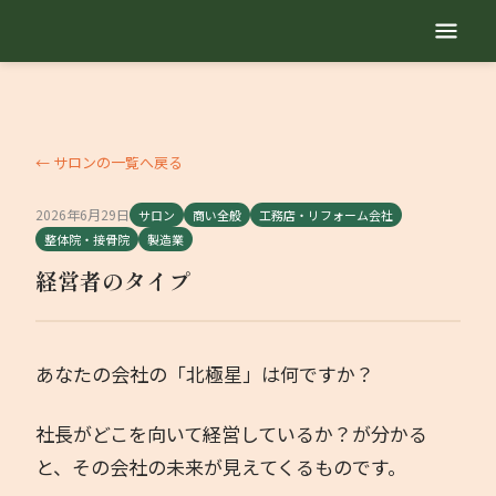
TOP
自己紹介
← サロンの一覧へ戻る
2026年6月29日
サロン
商い全般
工務店・リフォーム会社
サービス内容
整体院・接骨院
製造業
経営者のタイプ
地域繁盛診断
セミナー動画
あなたの会社の「北極星」は何ですか？
勉強会
社長がどこを向いて経営しているか？が分かる
と、その会社の未来が見えてくるものです。
業種別コラム