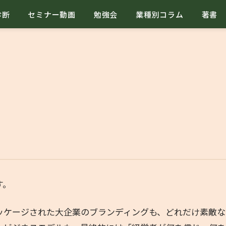
診断
セミナー動画
勉強会
業種別コラム
著書
す。
ッケージされた大企業のブランディングも、どれだけ素敵な