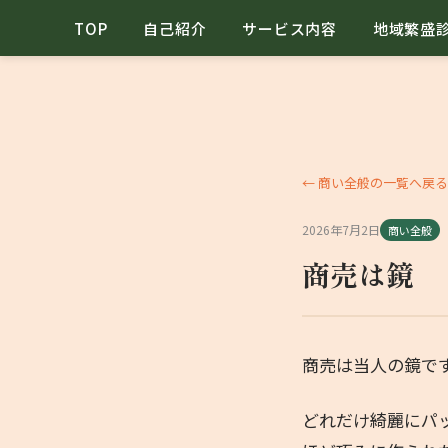
TOP
自己紹介
サービス内容
地域繁盛
← 商い全般の一覧へ戻る
2026年7月2日
商い全般
商売は鏡
商売は当人の鏡で
どれだけ綺麗にパ