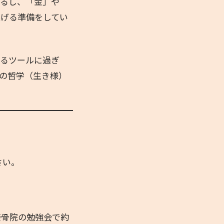
まるし、「金」や
逃げる準備をしてい
なるツールに過ぎ
の哲学（生き様）
さい。
接骨院の勉強会で約